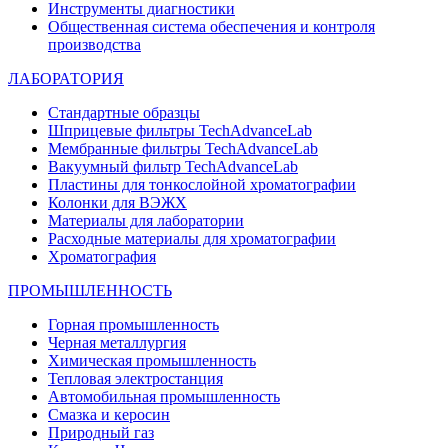
Инструменты диагностики
Общественная система обеспечения и контроля
производства
ЛАБОРАТОРИЯ
Стандартные образцы
Шприцевые фильтры TechAdvanceLab
Мембранные фильтры TechAdvanceLab
Вакуумный фильтр TechAdvanceLab
Пластины для тонкослойной хроматографии
Колонки для ВЭЖХ
Материалы для лаборатории
Расходные материалы для хроматографии
Хроматография
ПРОМЫШЛЕННОСТЬ
Горная промышленность
Черная металлургия
Химическая промышленность
Тепловая электростанция
Автомобильная промышленность
Смазка и керосин
Природный газ