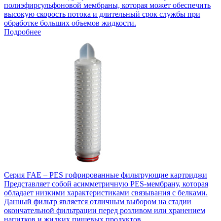
полиэфирсульфоновой мембраны, которая может обеспечить
высокую скорость потока и длительный срок службы при
обработке больших объемов жидкости.
Подробнее
Серия FAE – PES гофрированные фильтрующие картриджи
Представляет собой асимметричную PES-мембрану, которая
обладает низкими характеристиками связывания с белками.
Данный фильтр является отличным выбором на стадии
окончательной фильтрации перед розливом или хранением
напитков и жидких пищевых продуктов.