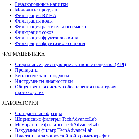
Безалкогольные напитки
Молочные продукты
Фильтрация ВИНА
Фильтрация воды
Фильтрация растительного масла
Фильтрация соков
Фильтрация фруктового вина
Фильтрация фруктозного сиропа
ФАРМАЦЕВТИКА
Стерильные действующие активные вещества (API)
Препараты
Биологические продукты
Инструменты диагностики
Общественная система обеспечения и контроля
производства
ЛАБОРАТОРИЯ
Стандартные образцы
Шприцевые фильтры TechAdvanceLab
Мембранные фильтры TechAdvanceLab
Вакуумный фильтр TechAdvanceLab
Пластины для тонкослойной хроматографии